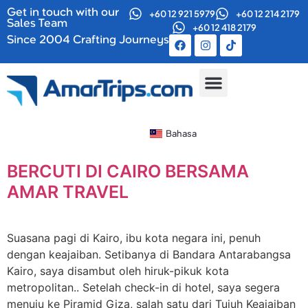
Get in touch with our
+60 12 921 5979
+60 12 214 2179
Sales Team
+60 12 418 2179
Since 2004 Crafting Journeys
Kumpulan Bersiri
Tentang Kami
Bahasa
BERCUTI DI CAIRO BERSAMA
AMAR TRAVEL
Suasana pagi di Kairo, ibu kota negara ini, penuh
dengan keajaiban. Setibanya di Bandara Antarabangsa
Kairo, saya disambut oleh hiruk-pikuk kota
metropolitan.. Setelah check-in di hotel, saya segera
menuju ke Piramid Giza, salah satu dari Tujuh Keajaiban