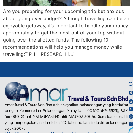
Are you preparing for your upcoming trip but anxious
about going over budget? Although travelling can be an
enjoyable getaway, it’s important to handle your money
appropriately to get the most out of your trip without
going over the allotted funds. The following 10
recommendations will help you manage money while
travelling:TIP 1 – RESEARCH […]
C
Amar Travel & Tours Sdn Bhd adalah syarikat pelancongan yang berdaftar
dengan Kementerian Pelancongan Malaysia - MOTAC (KPL5523), SSM
(661080-X), ahli MATTA (MA3134), ahli IATA (20313005). Diuruskan oleh ahli
yang berpengalaman dan lebih 20 tahun dalam industri pelancongan
sejak 2004.